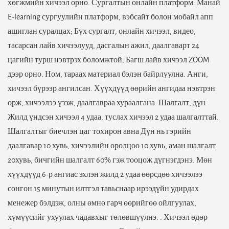
хөгжмийн хичээл орно. Сургалтын онлайн платформ: Манай
E-learning сургуулийн платформ, вэбсайт болон мобайл апп
ашиглан суралцах; Бүх сургалт, онлайн хичээл, видео,
тасарсан лайв хичээлууд, дасгалын ажил, даалгаварт 24
цагийн турш нэвтрэх боломжтой; Багш лайв хичээл ZOOM
дээр орно. Ном, тараах материал бэлэн байрлуулна. Анги,
хичээл бүрээр ангилсан. Хүүхдүүд өөрийн ангидаа нэвтрэн
орж, хичээлээ үзэж, даалгавраа хураалгана. Шалгалт, дүн:
Жилд үндсэн хичээл 4 удаа, туслах хичээл 2 удаа шалгалттай.
Шалгалтыг биечлэн цаг тохирон авна Дүн нь гэрийн
даалгавар 10 хувь, хичээлийн оролцоо 10 хувь, аман шалгалт
20хувь, бичгийн шалгалт 60% гэж тооцож дүгнэгдэнэ. Мөн
хүүхдүүд 6-р ангиас эхлэн жилд 2 удаа өөрсдөө хичээлээ
сонгон 15 минутын илтгэл тавьснаар ирээдүйн удирдах
менежер бэлдэж, олны өмнө гарч өөрийгөө ойлгуулах,
хүмүүсийг ухуулах чадавхыг төлөвшүүлнэ. . Хичээл өдөр