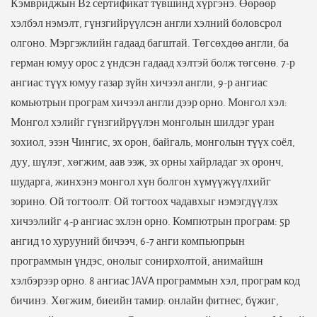
Кэмвриджын В2 сертификат түвшинд хүргэнэ. Өөрөөр
хэлбэл нэмэлт, гүнзгийрүүлсэн англи хэлний боловсрол
олгоно. Мэргэжлийн гадаад багштай. Төгсөхдөө англи, ба
герман юмуу орос 2 үндсэн гадаад хэлтэй болж төгсөнө. 7-р
ангиас түүх юмуу газар зүйн хичээл англи, 9-р ангиас
комьютрын програм хичээл англи дээр орно. Монгол хэл:
Монгол хэлийг гүнзгийрүүлэн монголын шилдэг уран
зохиол, эзэн Чингис, эх орон, байгаль, монголын түүх соёл,
дуу, шүлэг, хөгжим, аав ээж, эх орны хайрладаг эх оронч,
шударга, жинхэнэ монгол хүн болгон хүмүүжүүлхийг
зорино. Ой тогтоолт: Ой тогтоох чадавхыг нэмэгдүүлэх
хичээлийг 4-р ангиас эхлэн орно. Компютрын програм: 5р
ангид 10 хурууний бичээч, 6-7 анги компьюпрын
программын үндэс, онолыг сонирхолтой, анимайшн
хэлбэрээр орно. 8 ангиас JAVA программын хэл, програм код
бичинэ. Хөгжим, биеийн тамир: онлайн фитнес, бүжиг,