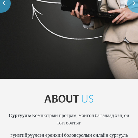
ABOUT
US
Сургууль:
Компютрын програм, монгол ба гадаад хэл, ой
тогтоолтыг
гүнзгийрүүлсэн ерөнхий боловсролын онлайн сургууль