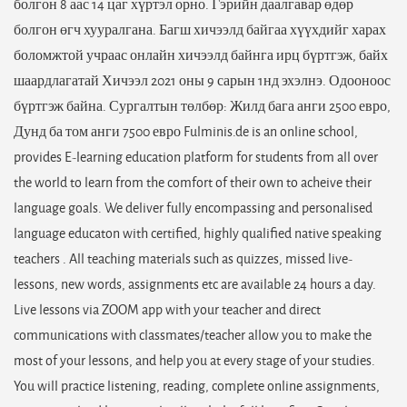
болгон 8 аас 14 цаг хүртэл орно. Гэрийн даалгавар өдөр
болгон өгч хууралгана. Багш хичээлд байгаа хүүхдийг харах
боломжтой учраас онлайн хичээлд байнга ирц бүртгэж, байх
шаардлагатай Хичээл 2021 оны 9 сарын 1нд эхэлнэ. Одооноос
бүртгэж байна. Сургалтын төлбөр: Жилд бага анги 2500 евро,
Дунд ба том анги 7500 евро Fulminis.de is an online school,
provides E-learning education platform for students from all over
the world to learn from the comfort of their own to acheive their
language goals. We deliver fully encompassing and personalised
language educaton with certified, highly qualified native speaking
teachers . All teaching materials such as quizzes, missed live-
lessons, new words, assignments etc are available 24 hours a day.
Live lessons via ZOOM app with your teacher and direct
communications with classmates/teacher allow you to make the
most of your lessons, and help you at every stage of your studies.
You will practice listening, reading, complete online assignments,