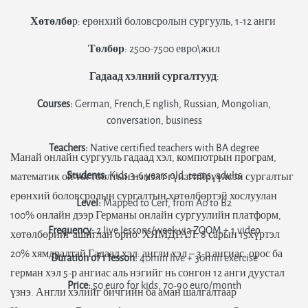
Хөтөлбө
р: ерөнхий боловсролын сургууль, 1-12 анги
Төлбөр
: 2500-7500 евро\жил
Гадаад хэлний сургалтууд
:
Courses:
German, French,E nglish, Russian, Mongolian,
conversation, business
Teachers:
Native certified teachers with BA degree
Манай онлайн сургууль гадаад хэл, компютрын програм,
Students:
Kids 3-6 years old, teens, adults
математик ой тогтоолтын нэмэлт гүнзгийрүүлсэн сургалтыг
ерөнхий боловсролын сургалтын хөтөлбөртэй хослуулан
Level:
Mapped to Cerf, from A0 to B2
100% онлайн дээр Германы онлайн сургуулийн платформ,
Frequency:
2 live lessons/week via ZOOM + 1 video
хөтөлбөрийг ашиглан орно. ХЯМДРАЛ: 8 сарын 15хүртэл
20% хямдралтай Гадаад хэл: англи хэл – 3-р ангиас, орос ба
Duration of 1 lesson:
40min live + 30min exercise
герман хэл 5-р ангиас аль нэгийг нь сонгон 12 анги дуустал
Price:
50 euro for kids, 70-90 euro/month
үзнэ. Англи хэлийг бичгийн ба аман шалгалтаар