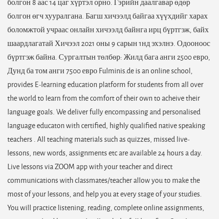
болгон 8 аас 14 цаг хүртэл орно. Гэрийн даалгавар өдөр
болгон өгч хууралгана. Багш хичээлд байгаа хүүхдийг харах
боломжтой учраас онлайн хичээлд байнга ирц бүртгэж, байх
шаардлагатай Хичээл 2021 оны 9 сарын 1нд эхэлнэ. Одооноос
бүртгэж байна. Сургалтын төлбөр: Жилд бага анги 2500 евро,
Дунд ба том анги 7500 евро Fulminis.de is an online school,
provides E-learning education platform for students from all over
the world to learn from the comfort of their own to acheive their
language goals. We deliver fully encompassing and personalised
language educaton with certified, highly qualified native speaking
teachers . All teaching materials such as quizzes, missed live-
lessons, new words, assignments etc are available 24 hours a day.
Live lessons via ZOOM app with your teacher and direct
communications with classmates/teacher allow you to make the
most of your lessons, and help you at every stage of your studies.
You will practice listening, reading, complete online assignments,