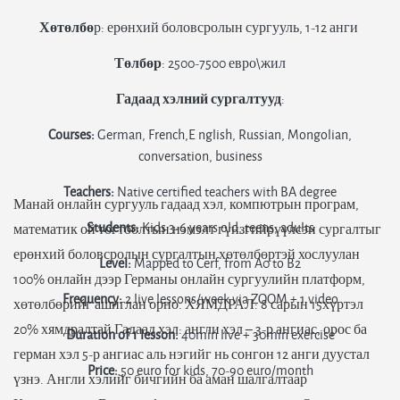
Хөтөлбө
р: ерөнхий боловсролын сургууль, 1-12 анги
Төлбөр
: 2500-7500 евро\жил
Гадаад хэлний сургалтууд
:
Courses:
German, French,E nglish, Russian, Mongolian,
conversation, business
Teachers:
Native certified teachers with BA degree
Манай онлайн сургууль гадаад хэл, компютрын програм,
Students:
Kids 3-6 years old, teens, adults
математик ой тогтоолтын нэмэлт гүнзгийрүүлсэн сургалтыг
ерөнхий боловсролын сургалтын хөтөлбөртэй хослуулан
Level:
Mapped to Cerf, from A0 to B2
100% онлайн дээр Германы онлайн сургуулийн платформ,
Frequency:
2 live lessons/week via ZOOM + 1 video
хөтөлбөрийг ашиглан орно. ХЯМДРАЛ: 8 сарын 15хүртэл
20% хямдралтай Гадаад хэл: англи хэл – 3-р ангиас, орос ба
Duration of 1 lesson:
40min live + 30min exercise
герман хэл 5-р ангиас аль нэгийг нь сонгон 12 анги дуустал
Price:
50 euro for kids, 70-90 euro/month
үзнэ. Англи хэлийг бичгийн ба аман шалгалтаар