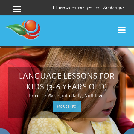
Шинэ хэрэглэгч үүсгэх
|
Холбогдох
Хажуугийн дэлгэцийн хэсэг
Үндсэн гарчиг руу очих
LANGUAGE LESSONS FOR
KIDS (3-6 YEARS OLD)
Price: -20% , 25min daily, Null level
MORE INFO