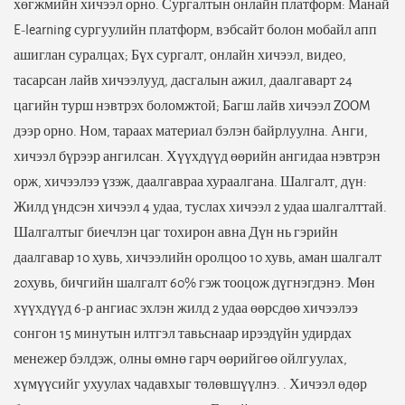
хөгжмийн хичээл орно. Сургалтын онлайн платформ: Манай
E-learning сургуулийн платформ, вэбсайт болон мобайл апп
ашиглан суралцах; Бүх сургалт, онлайн хичээл, видео,
тасарсан лайв хичээлууд, дасгалын ажил, даалгаварт 24
цагийн турш нэвтрэх боломжтой; Багш лайв хичээл ZOOM
дээр орно. Ном, тараах материал бэлэн байрлуулна. Анги,
хичээл бүрээр ангилсан. Хүүхдүүд өөрийн ангидаа нэвтрэн
орж, хичээлээ үзэж, даалгавраа хураалгана. Шалгалт, дүн:
Жилд үндсэн хичээл 4 удаа, туслах хичээл 2 удаа шалгалттай.
Шалгалтыг биечлэн цаг тохирон авна Дүн нь гэрийн
даалгавар 10 хувь, хичээлийн оролцоо 10 хувь, аман шалгалт
20хувь, бичгийн шалгалт 60% гэж тооцож дүгнэгдэнэ. Мөн
хүүхдүүд 6-р ангиас эхлэн жилд 2 удаа өөрсдөө хичээлээ
сонгон 15 минутын илтгэл тавьснаар ирээдүйн удирдах
менежер бэлдэж, олны өмнө гарч өөрийгөө ойлгуулах,
хүмүүсийг ухуулах чадавхыг төлөвшүүлнэ. . Хичээл өдөр