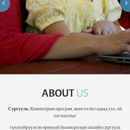
ABOUT
US
Сургууль:
Компютрын програм, монгол ба гадаад хэл, ой
тогтоолтыг
гүнзгийрүүлсэн ерөнхий боловсролын онлайн сургууль