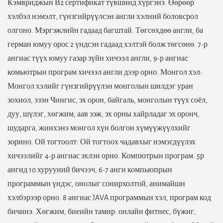
Кэмвриджын В2 сертификат түвшинд хүргэнэ. Өөрөөр
хэлбэл нэмэлт, гүнзгийрүүлсэн англи хэлний боловсрол
олгоно. Мэргэжлийн гадаад багштай. Төгсөхдөө англи, ба
герман юмуу орос 2 үндсэн гадаад хэлтэй болж төгсөнө. 7-р
ангиас түүх юмуу газар зүйн хичээл англи, 9-р ангиас
комьютрын програм хичээл англи дээр орно. Монгол хэл:
Монгол хэлийг гүнзгийрүүлэн монголын шилдэг уран
зохиол, эзэн Чингис, эх орон, байгаль, монголын түүх соёл,
дуу, шүлэг, хөгжим, аав ээж, эх орны хайрладаг эх оронч,
шударга, жинхэнэ монгол хүн болгон хүмүүжүүлхийг
зорино. Ой тогтоолт: Ой тогтоох чадавхыг нэмэгдүүлэх
хичээлийг 4-р ангиас эхлэн орно. Компютрын програм: 5р
ангид 10 хурууний бичээч, 6-7 анги компьюпрын
программын үндэс, онолыг сонирхолтой, анимайшн
хэлбэрээр орно. 8 ангиас JAVA программын хэл, програм код
бичинэ. Хөгжим, биеийн тамир: онлайн фитнес, бүжиг,