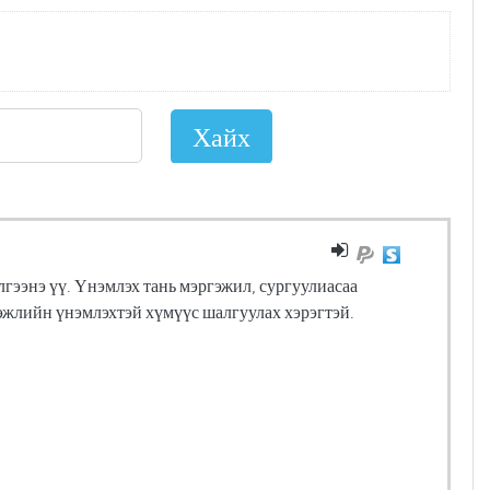
гээнэ үү. Үнэмлэх тань мэргэжил, сургуулиасаа
гэжлийн үнэмлэхтэй хүмүүс шалгуулах хэрэгтэй.