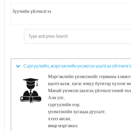
Зуучийн үйлчилгээ
Сургуулийн, мэргэжлийн үнэмлэх шалгах үйлчилг
Мэргэжлийн үнэмлэхийг германы хэмжээнд
шалтгаалж, хагас юмуу бүтнээр хүлээн з
Манай үнэмлэх шалгах үйлчилгээний төлб
Али улс,
сургуулийн нэр,
үнэмлэхийн хугацаа дуусалт,
хэзээ авсан,
ямар мэргэжил.