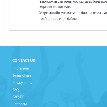
Үнэмлэх авсан орныхоо хэл дээр бичээрээ
Зургийг нь илгээнэ.
Мэргэжлийн үнэмлэхийг бид шалгаад амжи
төлбөр 1000 евро байна.
CONTACT US
Impressum
Terms of use
Privacy policy
FAQ
FAQ-DE
Bопросы