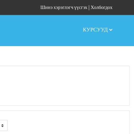
Шинэ хэрэглэгч үүсгэх
|
Холбогдох
КУРСУУД