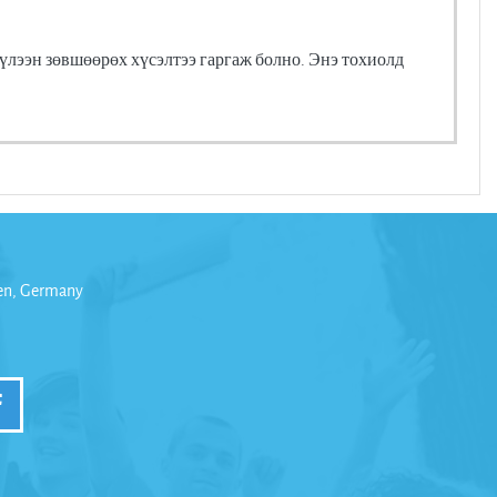
үлээн зөвшөөрөх хүсэлтээ гаргаж болно. Энэ тохиолд
den, Germany