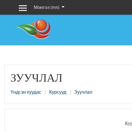
Үндсэн гарчиг руу очих
Монгол ‎(mn)‎
Хажуугийн дэлгэцийн хэсэг
ЗУУЧЛАЛ
Үндсэн хуудас
Курсууд
Зуучлал
Кур