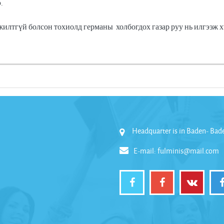
.
лтгүй болсон тохиолд германы холбогдох газар руу нь илгээж х
Headquarter is in Baden- Ba
E-mail:
fulminis@mail.com