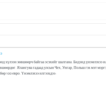
ээ
 хүлээн зөвшөөрч байгаа эсэхийг шалгана. Бидэнд үнэмлэхээ ил
өвшөөрдөг. Ялангуяа гадаад улсын Чех, Унгар, Польш гэх мэт мэр
өр 100 евро. Үнэмлэхээ илгээхдээ: